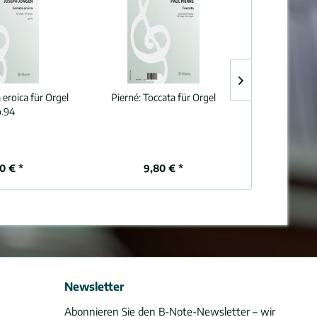
 eroica für Orgel
Pierné:
Toccata für Orgel
Tebaldini:
Drei
p.94
80 € *
9,80 € *
9,
Newsletter
Abonnieren Sie den B-Note-Newsletter – wir