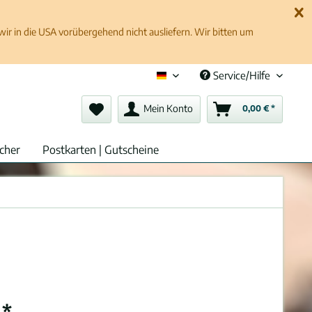
 in die USA vorübergehend nicht ausliefern. Wir bitten um
Service/Hilfe
Deutsch (de)
Mein Konto
0,00 € *
cher
Postkarten | Gutscheine
 *