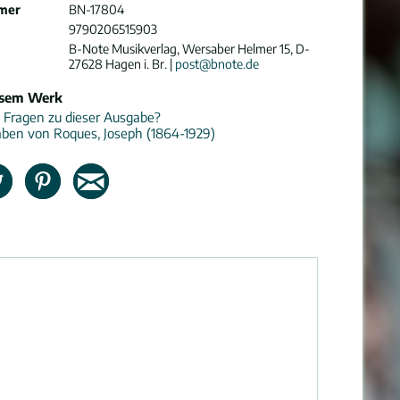
mer
BN-17804
9790206515903
B-Note Musikverlag, Wersaber Helmer 15, D-
27628 Hagen i. Br. |
post@bnote.de
esem Werk
 Fragen zu dieser Ausgabe?
aben von Roques, Joseph (1864-1929)