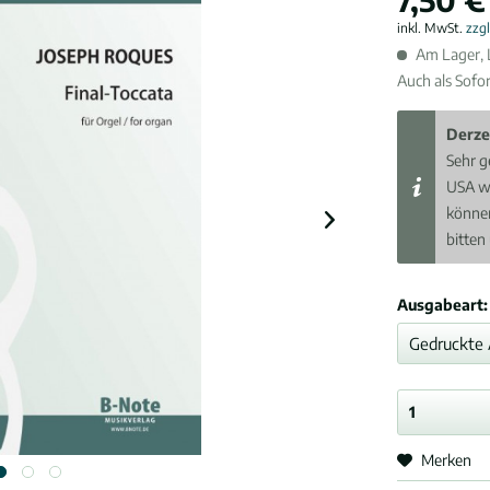
inkl. MwSt.
zzg
Am Lager, L
Auch als Sofo
Derze
Sehr g
USA w
können
bitten
Ausgabeart:
Merken