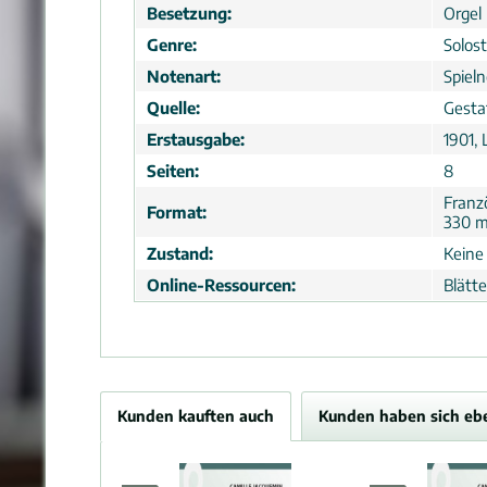
Besetzung:
Orgel
Genre:
Solos
Notenart:
Spiel
Quelle:
Gesta
Erstausgabe:
1901, 
Seiten:
8
Franz
Format:
330 
Zustand:
Keine
Online-Ressourcen:
Blätt
Kunden kauften auch
Kunden haben sich eb