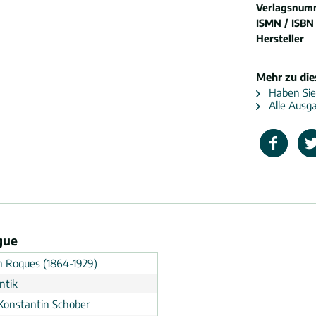
Verlagsnum
ISMN / ISBN
Hersteller
Mehr zu di
Haben Sie
Alle Ausg
gue
h Roques (1864-1929)
ntik
Konstantin Schober