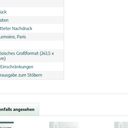
tück
noten
tteter Nachdruck
Lemoine, Paris
ösisches Großformat (243,5 x
mm)
 Einschränkungen
erausgabe zum Stöbern
enfalls angesehen