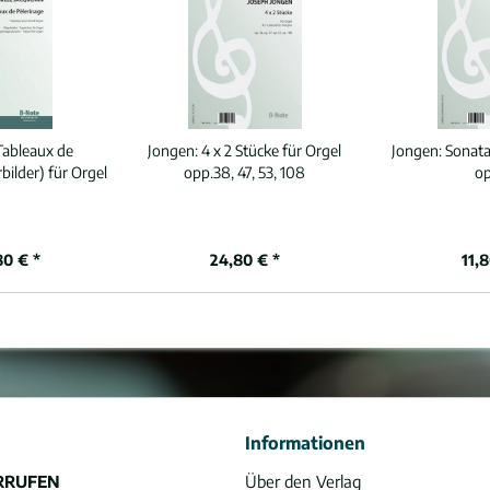
Tableaux de
Jongen:
4 x 2 Stücke für Orgel
Jongen:
Sonata
bilder) für Orgel
opp.38, 47, 53, 108
o
80 € *
24,80 € *
11,
Informationen
RRUFEN
Über den Verlag