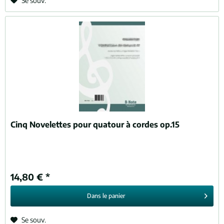
Se souv.
Cinq Novelettes pour quatour à cordes op.15
14,80 € *
Dans le
panier
Se souv.