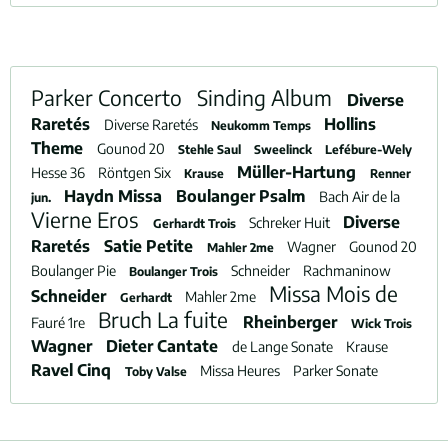
Parker Concerto
Sinding Album
Diverse
Raretés
Hollins
Diverse Raretés
Neukomm Temps
Theme
Gounod 20
Stehle Saul
Sweelinck
Lefébure-Wely
Müller-Hartung
Hesse 36
Röntgen Six
Krause
Renner
Haydn Missa
Boulanger Psalm
Bach Air de la
jun.
Vierne Eros
Diverse
Schreker Huit
Gerhardt Trois
Raretés
Satie Petite
Wagner
Gounod 20
Mahler 2me
Boulanger Pie
Schneider
Rachmaninow
Boulanger Trois
Missa Mois de
Schneider
Mahler 2me
Gerhardt
Bruch La fuite
Rheinberger
Fauré 1re
Wick Trois
Wagner
Dieter Cantate
de Lange Sonate
Krause
Ravel Cinq
Missa Heures
Parker Sonate
Toby Valse