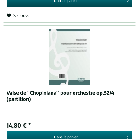
Dans le
panier
Se souv.
Valse de “Chopiniana“ pour orchestre op.52/4
(partition)
14,80 € *
Dans le
panier