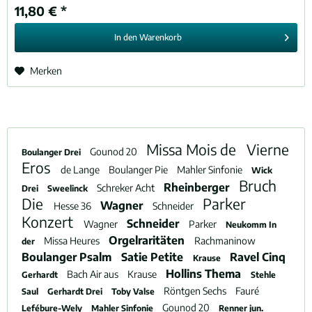
11,80 € *
In den
Warenkorb
Merken
Missa Mois de
Vierne
Gounod 20
Boulanger Drei
Eros
de Lange
Boulanger Pie
Mahler Sinfonie
Wick
Bruch
Rheinberger
Schreker Acht
Drei
Sweelinck
Die
Parker
Wagner
Hesse 36
Schneider
Konzert
Schneider
Wagner
Parker
Neukomm In
Orgelraritäten
Missa Heures
Rachmaninow
der
Boulanger Psalm
Satie Petite
Ravel Cinq
Krause
Hollins Thema
Bach Air aus
Krause
Gerhardt
Stehle
Röntgen Sechs
Fauré
Saul
Gerhardt Drei
Toby Valse
Gounod 20
Lefébure-Wely
Mahler Sinfonie
Renner jun.