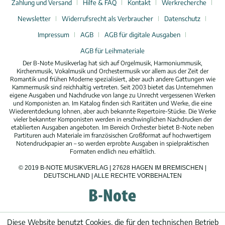
Zahlung und Versand
Hilfe & FAQ
Kontakt
Werkrecherche
Newsletter
Widerrufsrecht als Verbraucher
Datenschutz
Impressum
AGB
AGB für digitale Ausgaben
AGB für Leihmateriale
Der B-Note Musikverlag hat sich auf Orgelmusik, Harmoniummusik,
Kirchenmusik, Vokalmusik und Orchestermusik vor allem aus der Zeit der
Romantik und frühen Moderne spezialisiert, aber auch andere Gattungen wie
Kammermusik sind reichhaltig vertreten. Seit 2003 bietet das Unternehmen
eigene Ausgaben und Nachdrucke von lange zu Unrecht vergessenen Werken
und Komponisten an. Im Katalog finden sich Raritäten und Werke, die eine
Wiederentdeckung lohnen, aber auch bekannte Repertoire-Stücke. Die Werke
vieler bekannter Komponisten werden in erschwinglichen Nachdrucken der
etablierten Ausgaben angeboten. Im Bereich Orchester bietet B-Note neben
Partituren auch Materiale im französischen Großformat auf hochwertigem
Notendruckpapier an – so werden erprobte Ausgaben in spielpraktischen
Formaten endlich neu erhältlich.
© 2019 B-NOTE MUSIKVERLAG | 27628 HAGEN IM BREMISCHEN |
DEUTSCHLAND | ALLE RECHTE VORBEHALTEN
Diese Website benutzt Cookies, die für den technischen Betrieb