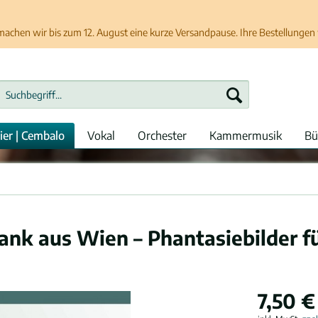
chen wir bis zum 12. August eine kurze Versandpause. Ihre Bestellungen w
ier | Cembalo
Vokal
Orchester
Kammermusik
Bü
k aus Wien – Phantasiebilder fü
7,50 €