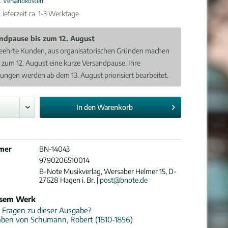
l. Versandkosten
ieferzeit ca. 1-3 Werktage
ndpause bis zum 12. August
eehrte Kunden, aus organisatorischen Gründen machen
s zum 12. August eine kurze Versandpause. Ihre
lungen werden ab dem 13. August priorisiert bearbeitet.
In den
Warenkorb
mer
BN-14043
9790206510014
B-Note Musikverlag, Wersaber Helmer 15, D-
27628 Hagen i. Br. |
post@bnote.de
esem Werk
 Fragen zu dieser Ausgabe?
aben von Schumann, Robert (1810-1856)