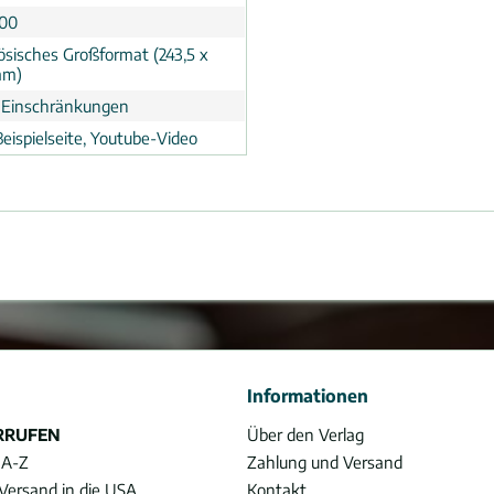
:00
ösisches Großformat (243,5 x
mm)
 Einschränkungen
eispielseite, Youtube-Video
Informationen
RRUFEN
Über den Verlag
 A-Z
Zahlung und Versand
Versand in die USA
Kontakt