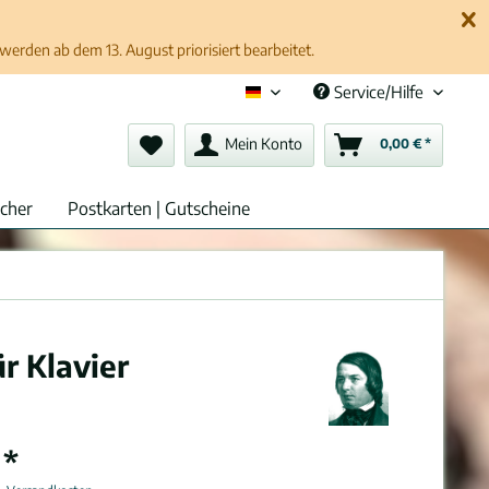
erden ab dem 13. August priorisiert bearbeitet.
Service/Hilfe
Deutsch (de)
Mein Konto
0,00 € *
cher
Postkarten | Gutscheine
r Klavier
 *