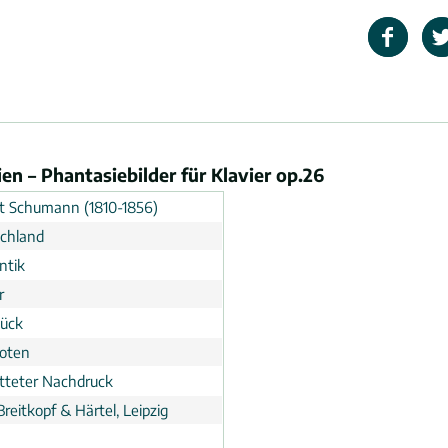
 – Phantasiebilder für Klavier op.26
t Schumann (1810-1856)
chland
ntik
r
tück
noten
tteter Nachdruck
Breitkopf & Härtel, Leipzig