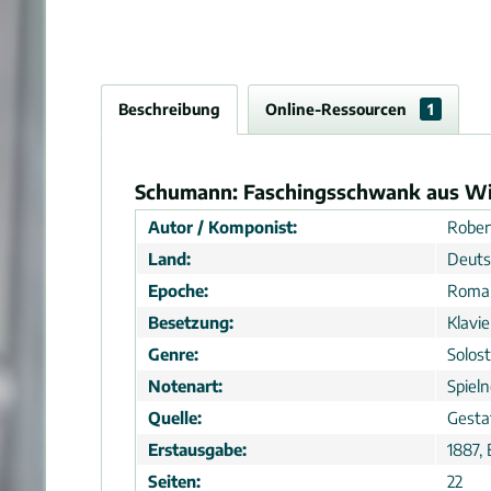
Beschreibung
Online-Ressourcen
1
Schumann: Faschingsschwank aus Wien
Autor / Komponist:
Rober
Land:
Deuts
Epoche:
Roma
Besetzung:
Klavie
Genre:
Solos
Notenart:
Spiel
Quelle:
Gesta
Erstausgabe:
1887, 
Seiten:
22