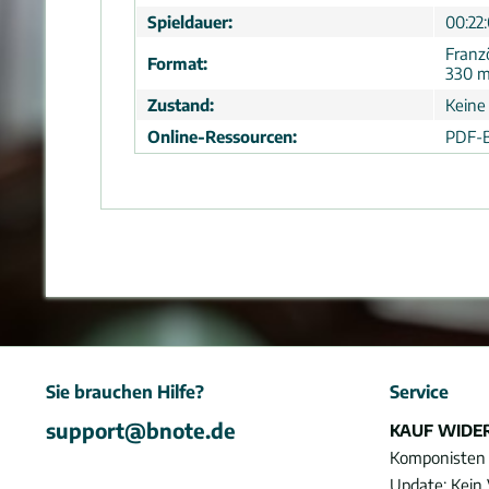
Spieldauer:
00:22
Franz
Format:
330 
Zustand:
Keine
Online-Ressourcen:
PDF-B
Sie brauchen Hilfe?
Service
support@bnote.de
KAUF WIDE
Komponisten
Update: Kein 