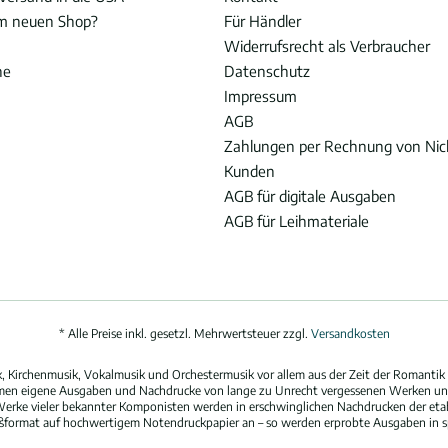
im neuen Shop?
Für Händler
Widerrufsrecht als Verbraucher
he
Datenschutz
Impressum
AGB
Zahlungen per Rechnung von Ni
Kunden
AGB für digitale Ausgaben
AGB für Leihmateriale
* Alle Preise inkl. gesetzl. Mehrwertsteuer zzgl.
Versandkosten
 Kirchenmusik, Vokalmusik und Orchestermusik vor allem aus der Zeit der Romantik 
hmen eigene Ausgaben und Nachdrucke von lange zu Unrecht vergessenen Werken und
erke vieler bekannter Komponisten werden in erschwinglichen Nachdrucken der eta
oßformat auf hochwertigem Notendruckpapier an – so werden erprobte Ausgaben in spi