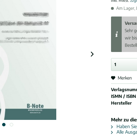
inkl. MwSt.
zzg
Am Lager, L
Versa
Sehr g
wir bi
Bestel
Merken
Verlagsnum
ISMN / ISBN
Hersteller
Mehr zu di
Haben Sie
Alle Ausg