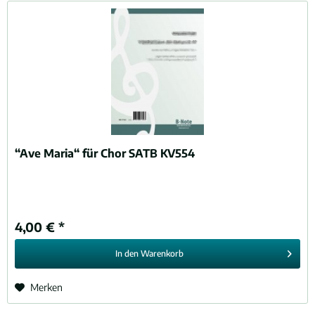
“Ave Maria“ für Chor SATB KV554
4,00 € *
In den
Warenkorb
Merken