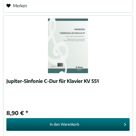
Merken
Jupiter-Sinfonie C-Dur für Klavier KV 551
8,90 € *
In den
Warenkorb