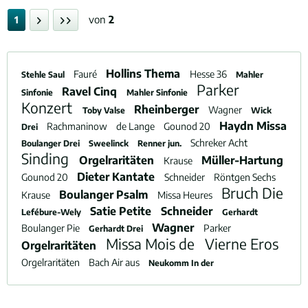
von
2
1
Hollins Thema
Fauré
Hesse 36
Stehle Saul
Mahler
Parker
Ravel Cinq
Sinfonie
Mahler Sinfonie
Konzert
Rheinberger
Wagner
Toby Valse
Wick
Haydn Missa
Rachmaninow
de Lange
Gounod 20
Drei
Schreker Acht
Boulanger Drei
Sweelinck
Renner jun.
Sinding
Orgelraritäten
Müller-Hartung
Krause
Dieter Kantate
Gounod 20
Schneider
Röntgen Sechs
Bruch Die
Boulanger Psalm
Krause
Missa Heures
Satie Petite
Schneider
Lefébure-Wely
Gerhardt
Wagner
Boulanger Pie
Parker
Gerhardt Drei
Missa Mois de
Vierne Eros
Orgelraritäten
Orgelraritäten
Bach Air aus
Neukomm In der