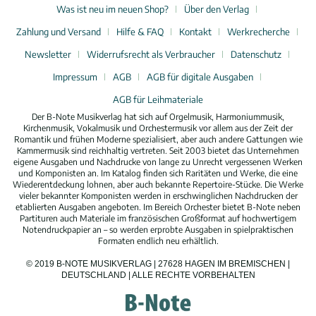
Was ist neu im neuen Shop?
Über den Verlag
Zahlung und Versand
Hilfe & FAQ
Kontakt
Werkrecherche
Newsletter
Widerrufsrecht als Verbraucher
Datenschutz
Impressum
AGB
AGB für digitale Ausgaben
AGB für Leihmateriale
Der B-Note Musikverlag hat sich auf Orgelmusik, Harmoniummusik,
Kirchenmusik, Vokalmusik und Orchestermusik vor allem aus der Zeit der
Romantik und frühen Moderne spezialisiert, aber auch andere Gattungen wie
Kammermusik sind reichhaltig vertreten. Seit 2003 bietet das Unternehmen
eigene Ausgaben und Nachdrucke von lange zu Unrecht vergessenen Werken
und Komponisten an. Im Katalog finden sich Raritäten und Werke, die eine
Wiederentdeckung lohnen, aber auch bekannte Repertoire-Stücke. Die Werke
vieler bekannter Komponisten werden in erschwinglichen Nachdrucken der
etablierten Ausgaben angeboten. Im Bereich Orchester bietet B-Note neben
Partituren auch Materiale im französischen Großformat auf hochwertigem
Notendruckpapier an – so werden erprobte Ausgaben in spielpraktischen
Formaten endlich neu erhältlich.
© 2019 B-NOTE MUSIKVERLAG | 27628 HAGEN IM BREMISCHEN |
DEUTSCHLAND | ALLE RECHTE VORBEHALTEN