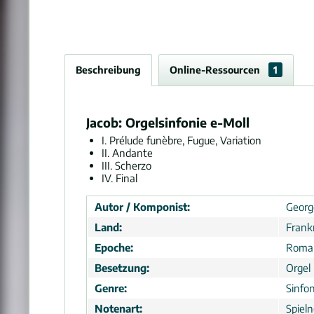
Beschreibung
Online-Ressourcen
1
Jacob: Orgelsinfonie e-Moll
I. Prélude funèbre, Fugue, Variation
II. Andante
III. Scherzo
IV. Final
Autor / Komponist:
Georg
Land:
Frank
Epoche:
Roma
Besetzung:
Orgel
Genre:
Sinfon
Notenart:
Spiel