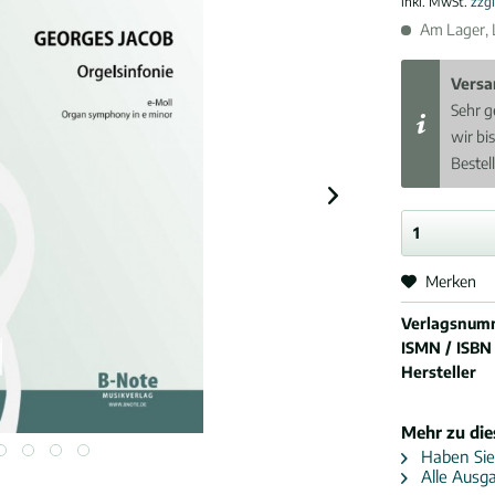
inkl. MwSt.
zzg
Am Lager, L
Versa
Sehr g
wir bi
Bestel
Merken
Verlagsnum
ISMN / ISBN
Hersteller
Mehr zu di
Haben Sie
Alle Ausga