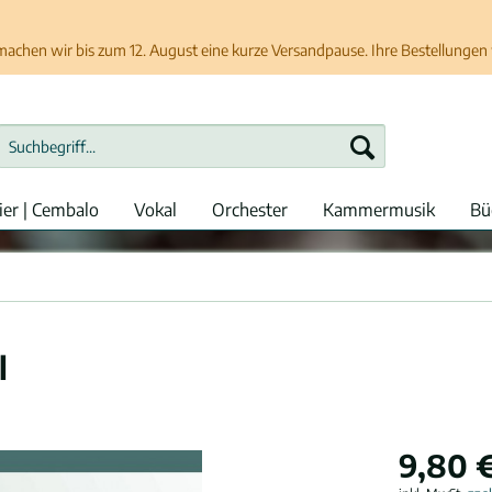
chen wir bis zum 12. August eine kurze Versandpause. Ihre Bestellungen w
ier | Cembalo
Vokal
Orchester
Kammermusik
Bü
l
9,80 €