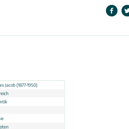
es Jacob (1877-1950)
reich
ntik
ie
noten