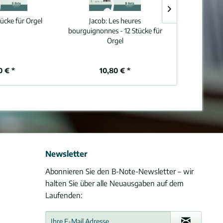
tücke für Orgel
Jacob:
Les heures
Boslet:
2. Orge
bourguignonnes - 12 Stücke für
Orgel
0 € *
10,80 € *
8,
Newsletter
Abonnieren Sie den B-Note-Newsletter – wir
halten Sie über alle Neuausgaben auf dem
Laufenden: