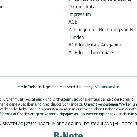
he
Datenschutz
Impressum
AGB
Zahlungen per Rechnung von Ni
Kunden
AGB für digitale Ausgaben
AGB für Leihmateriale
* Alle Preise inkl. gesetzl. Mehrwertsteuer zzgl.
Versandkosten
 Kirchenmusik, Vokalmusik und Orchestermusik vor allem aus der Zeit der Romantik 
hmen eigene Ausgaben und Nachdrucke von lange zu Unrecht vergessenen Werken und
erke vieler bekannter Komponisten werden in erschwinglichen Nachdrucken der eta
oßformat auf hochwertigem Notendruckpapier an – so werden erprobte Ausgaben in spi
MUSIKVERLAG | 27628 HAGEN IM BREMISCHEN | DEUTSCHLAND | ALLE REC