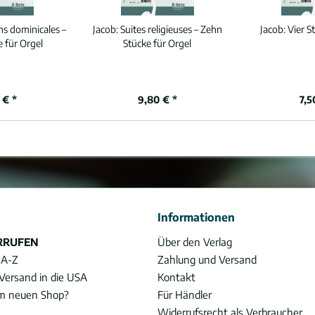
ns dominicales –
Jacob:
Suites religieuses – Zehn
Jacob:
Vier S
 für Orgel
Stücke für Orgel
 € *
9,80 € *
7,5
Informationen
RRUFEN
Über den Verlag
 A-Z
Zahlung und Versand
Versand in die USA
Kontakt
im neuen Shop?
Für Händler
Widerrufsrecht als Verbraucher