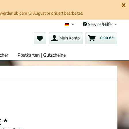
erden ab dem 13. August priorisiert bearbeitet.
Service/Hilfe
Deutsch (de)
Mein Konto
0,00 € *
cher
Postkarten | Gutscheine
 *