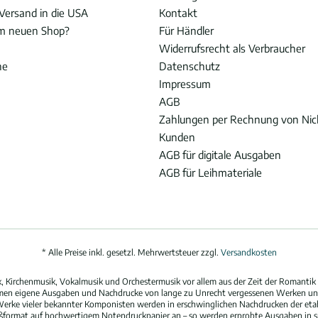
Versand in die USA
Kontakt
im neuen Shop?
Für Händler
Widerrufsrecht als Verbraucher
he
Datenschutz
Impressum
AGB
Zahlungen per Rechnung von Ni
Kunden
AGB für digitale Ausgaben
AGB für Leihmateriale
* Alle Preise inkl. gesetzl. Mehrwertsteuer zzgl.
Versandkosten
 Kirchenmusik, Vokalmusik und Orchestermusik vor allem aus der Zeit der Romantik 
hmen eigene Ausgaben und Nachdrucke von lange zu Unrecht vergessenen Werken und
erke vieler bekannter Komponisten werden in erschwinglichen Nachdrucken der eta
oßformat auf hochwertigem Notendruckpapier an – so werden erprobte Ausgaben in spi