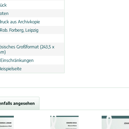
tück
noten
ruck aus Archivkopie
Rob. Forberg, Leipzig
ösisches Großformat (243,5 x
mm)
 Einschränkungen
eispielseite
enfalls angesehen