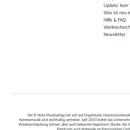
Update: Kein 
Was ist neu 
Hilfe & FAQ
Werkrecherc
Newsletter
Der B-Note Musikverlag hat sich auf Orgelmusik, Harmoniummusik,
Kammermusik sind reichhaltig vertreten. Seit 2003 bietet das Unterne
Wiederentdeckung lohnen, aber auch bekannte Repertoire-Stücke. Die W
Partituren auch Materiale im französischen Gr