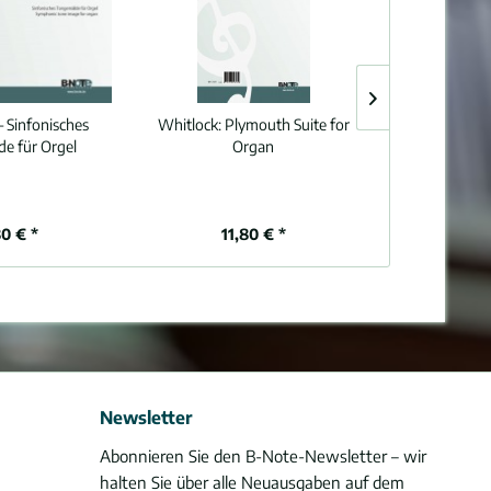
– Sinfonisches
Whitlock:
Plymouth Suite for
Whitlock
e für Orgel
Organ
80 € *
11,80 € *
16
Newsletter
Abonnieren Sie den B-Note-Newsletter – wir
halten Sie über alle Neuausgaben auf dem