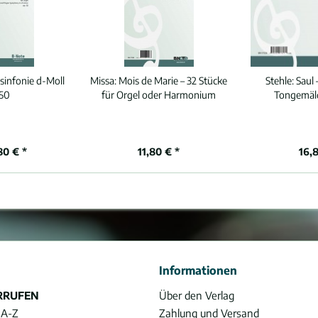
lsinfonie d-Moll
Missa:
Mois de Marie – 32 Stücke
Stehle:
Saul 
50
für Orgel oder Harmonium
Tongemäld
80 € *
11,80 € *
16,
Informationen
RRUFEN
Über den Verlag
 A-Z
Zahlung und Versand