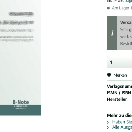
inkl. MwSt.
zzg
Am Lager, L
Versa
Sehr g
wir bi
Bestel
Merken
Verlagsnum
ISMN / ISBN
Hersteller
Mehr zu di
Haben Sie
Alle Ausga