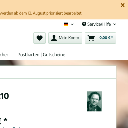
erden ab dem 13. August priorisiert bearbeitet.
Service/Hilfe
Deutsch (de)
Mein Konto
0,00 € *
cher
Postkarten | Gutscheine
.10
 *