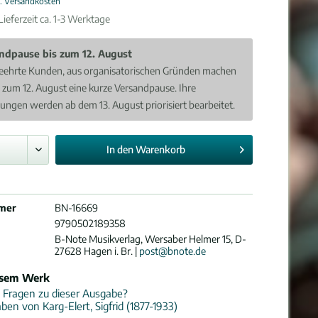
l. Versandkosten
ieferzeit ca. 1-3 Werktage
ndpause bis zum 12. August
eehrte Kunden, aus organisatorischen Gründen machen
s zum 12. August eine kurze Versandpause. Ihre
lungen werden ab dem 13. August priorisiert bearbeitet.
In den
Warenkorb
mer
BN-16669
9790502189358
B-Note Musikverlag, Wersaber Helmer 15, D-
27628 Hagen i. Br. |
post@bnote.de
esem Werk
 Fragen zu dieser Ausgabe?
ben von Karg-Elert, Sigfrid (1877-1933)