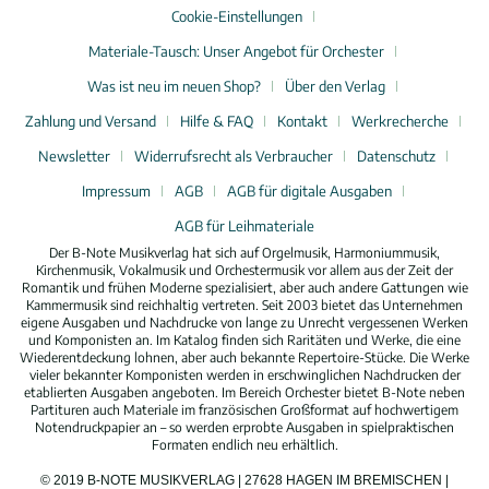
Cookie-Einstellungen
Materiale-Tausch: Unser Angebot für Orchester
Was ist neu im neuen Shop?
Über den Verlag
Zahlung und Versand
Hilfe & FAQ
Kontakt
Werkrecherche
Newsletter
Widerrufsrecht als Verbraucher
Datenschutz
Impressum
AGB
AGB für digitale Ausgaben
AGB für Leihmateriale
Der B-Note Musikverlag hat sich auf Orgelmusik, Harmoniummusik,
Kirchenmusik, Vokalmusik und Orchestermusik vor allem aus der Zeit der
Romantik und frühen Moderne spezialisiert, aber auch andere Gattungen wie
Kammermusik sind reichhaltig vertreten. Seit 2003 bietet das Unternehmen
eigene Ausgaben und Nachdrucke von lange zu Unrecht vergessenen Werken
und Komponisten an. Im Katalog finden sich Raritäten und Werke, die eine
Wiederentdeckung lohnen, aber auch bekannte Repertoire-Stücke. Die Werke
vieler bekannter Komponisten werden in erschwinglichen Nachdrucken der
etablierten Ausgaben angeboten. Im Bereich Orchester bietet B-Note neben
Partituren auch Materiale im französischen Großformat auf hochwertigem
Notendruckpapier an – so werden erprobte Ausgaben in spielpraktischen
Formaten endlich neu erhältlich.
© 2019 B-NOTE MUSIKVERLAG | 27628 HAGEN IM BREMISCHEN |