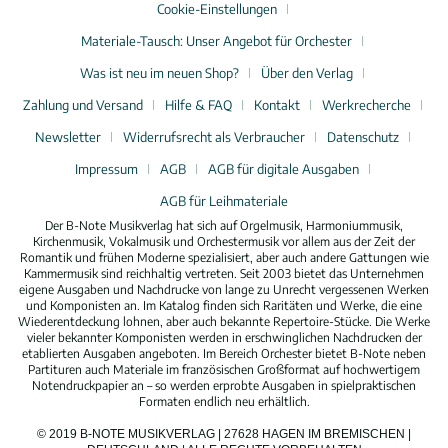
Cookie-Einstellungen
Materiale-Tausch: Unser Angebot für Orchester
Was ist neu im neuen Shop?
Über den Verlag
Zahlung und Versand
Hilfe & FAQ
Kontakt
Werkrecherche
Newsletter
Widerrufsrecht als Verbraucher
Datenschutz
Impressum
AGB
AGB für digitale Ausgaben
AGB für Leihmateriale
Der B-Note Musikverlag hat sich auf Orgelmusik, Harmoniummusik,
Kirchenmusik, Vokalmusik und Orchestermusik vor allem aus der Zeit der
Romantik und frühen Moderne spezialisiert, aber auch andere Gattungen wie
Kammermusik sind reichhaltig vertreten. Seit 2003 bietet das Unternehmen
eigene Ausgaben und Nachdrucke von lange zu Unrecht vergessenen Werken
und Komponisten an. Im Katalog finden sich Raritäten und Werke, die eine
Wiederentdeckung lohnen, aber auch bekannte Repertoire-Stücke. Die Werke
vieler bekannter Komponisten werden in erschwinglichen Nachdrucken der
etablierten Ausgaben angeboten. Im Bereich Orchester bietet B-Note neben
Partituren auch Materiale im französischen Großformat auf hochwertigem
Notendruckpapier an – so werden erprobte Ausgaben in spielpraktischen
Formaten endlich neu erhältlich.
© 2019 B-NOTE MUSIKVERLAG | 27628 HAGEN IM BREMISCHEN |