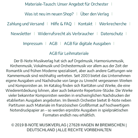
Materiale-Tausch: Unser Angebot für Orchester
Was ist neu im neuen Shop?
Über den Verlag
Zahlung und Versand
Hilfe & FAQ
Kontakt
Werkrecherche
Newsletter
Widerrufsrecht als Verbraucher
Datenschutz
Impressum
AGB
AGB für digitale Ausgaben
AGB für Leihmateriale
Der B-Note Musikverlag hat sich auf Orgelmusik, Harmoniummusik,
Kirchenmusik, Vokalmusik und Orchestermusik vor allem aus der Zeit der
Romantik und frühen Moderne spezialisiert, aber auch andere Gattungen wie
Kammermusik sind reichhaltig vertreten. Seit 2003 bietet das Unternehmen
eigene Ausgaben und Nachdrucke von lange zu Unrecht vergessenen Werken
und Komponisten an. Im Katalog finden sich Raritäten und Werke, die eine
Wiederentdeckung lohnen, aber auch bekannte Repertoire-Stücke. Die Werke
vieler bekannter Komponisten werden in erschwinglichen Nachdrucken der
etablierten Ausgaben angeboten. Im Bereich Orchester bietet B-Note neben
Partituren auch Materiale im französischen Großformat auf hochwertigem
Notendruckpapier an – so werden erprobte Ausgaben in spielpraktischen
Formaten endlich neu erhältlich.
© 2019 B-NOTE MUSIKVERLAG | 27628 HAGEN IM BREMISCHEN |
DEUTSCHLAND | ALLE RECHTE VORBEHALTEN