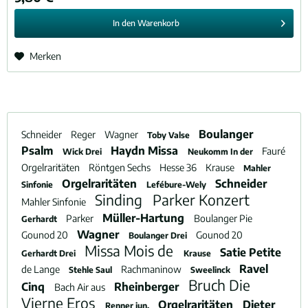
In den
Warenkorb
Merken
Boulanger
Schneider
Reger
Wagner
Toby Valse
Psalm
Haydn Missa
Fauré
Wick Drei
Neukomm In der
Orgelraritäten
Röntgen Sechs
Hesse 36
Krause
Mahler
Orgelraritäten
Schneider
Sinfonie
Lefébure-Wely
Sinding
Parker Konzert
Mahler Sinfonie
Müller-Hartung
Parker
Boulanger Pie
Gerhardt
Wagner
Gounod 20
Gounod 20
Boulanger Drei
Missa Mois de
Satie Petite
Gerhardt Drei
Krause
Ravel
de Lange
Rachmaninow
Stehle Saul
Sweelinck
Bruch Die
Cinq
Rheinberger
Bach Air aus
Vierne Eros
Orgelraritäten
Dieter
Renner jun.