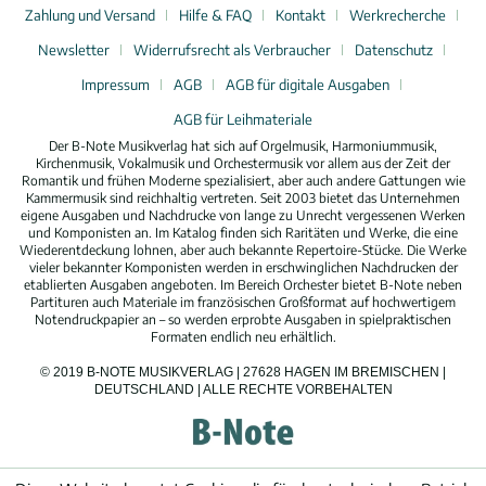
Zahlung und Versand
Hilfe & FAQ
Kontakt
Werkrecherche
Newsletter
Widerrufsrecht als Verbraucher
Datenschutz
Impressum
AGB
AGB für digitale Ausgaben
AGB für Leihmateriale
Der B-Note Musikverlag hat sich auf Orgelmusik, Harmoniummusik,
Kirchenmusik, Vokalmusik und Orchestermusik vor allem aus der Zeit der
Romantik und frühen Moderne spezialisiert, aber auch andere Gattungen wie
Kammermusik sind reichhaltig vertreten. Seit 2003 bietet das Unternehmen
eigene Ausgaben und Nachdrucke von lange zu Unrecht vergessenen Werken
und Komponisten an. Im Katalog finden sich Raritäten und Werke, die eine
Wiederentdeckung lohnen, aber auch bekannte Repertoire-Stücke. Die Werke
vieler bekannter Komponisten werden in erschwinglichen Nachdrucken der
etablierten Ausgaben angeboten. Im Bereich Orchester bietet B-Note neben
Partituren auch Materiale im französischen Großformat auf hochwertigem
Notendruckpapier an – so werden erprobte Ausgaben in spielpraktischen
Formaten endlich neu erhältlich.
© 2019 B-NOTE MUSIKVERLAG | 27628 HAGEN IM BREMISCHEN |
DEUTSCHLAND | ALLE RECHTE VORBEHALTEN