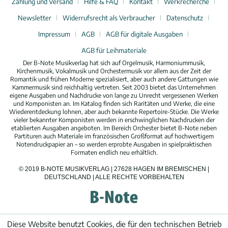
Zahlung und Versand
Hilfe & FAQ
Kontakt
Werkrecherche
Newsletter
Widerrufsrecht als Verbraucher
Datenschutz
Impressum
AGB
AGB für digitale Ausgaben
AGB für Leihmateriale
Der B-Note Musikverlag hat sich auf Orgelmusik, Harmoniummusik,
Kirchenmusik, Vokalmusik und Orchestermusik vor allem aus der Zeit der
Romantik und frühen Moderne spezialisiert, aber auch andere Gattungen wie
Kammermusik sind reichhaltig vertreten. Seit 2003 bietet das Unternehmen
eigene Ausgaben und Nachdrucke von lange zu Unrecht vergessenen Werken
und Komponisten an. Im Katalog finden sich Raritäten und Werke, die eine
Wiederentdeckung lohnen, aber auch bekannte Repertoire-Stücke. Die Werke
vieler bekannter Komponisten werden in erschwinglichen Nachdrucken der
etablierten Ausgaben angeboten. Im Bereich Orchester bietet B-Note neben
Partituren auch Materiale im französischen Großformat auf hochwertigem
Notendruckpapier an – so werden erprobte Ausgaben in spielpraktischen
Formaten endlich neu erhältlich.
© 2019 B-NOTE MUSIKVERLAG | 27628 HAGEN IM BREMISCHEN |
DEUTSCHLAND | ALLE RECHTE VORBEHALTEN
Diese Website benutzt Cookies, die für den technischen Betrieb