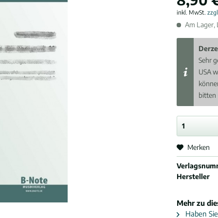
inkl. MwSt.
zzg
Am Lager, L
Derze
Sehr g
USA w
können
bitten
Merken
Verlagsnum
Hersteller
Mehr zu di
Haben Sie