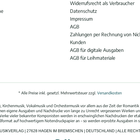
Widerrufsrecht als Verbraucher
he
Datenschutz
Impressum
AGB
Zahlungen per Rechnung von Ni
Kunden
AGB für digitale Ausgaben
AGB für Leihmateriale
* Alle Preise inkl. gesetzl. Mehrwertsteuer zzgl.
Versandkosten
 Kirchenmusik, Vokalmusik und Orchestermusik vor allem aus der Zeit der Romantik 
hmen eigene Ausgaben und Nachdrucke von lange zu Unrecht vergessenen Werken und
erke vieler bekannter Komponisten werden in erschwinglichen Nachdrucken der eta
oßformat auf hochwertigem Notendruckpapier an – so werden erprobte Ausgaben in spi
MUSIKVERLAG | 27628 HAGEN IM BREMISCHEN | DEUTSCHLAND | ALLE REC