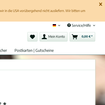
 in die USA vorübergehend nicht ausliefern. Wir bitten um
Service/Hilfe
Deutsch (de)
Mein Konto
0,00 € *
cher
Postkarten | Gutscheine
 *