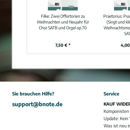
Filke:
Zwei Offertorien zu
Praetorius:
Psal
Weihnachten und Neujahr für
(Singt und kli
Chor SATB und Orgel op.70
Weihnachtsmot
SA
7,50 € *
4,00
Sie brauchen Hilfe?
Service
support@bnote.de
KAUF WIDE
Komponisten
Update: Kein 
Was ist neu 