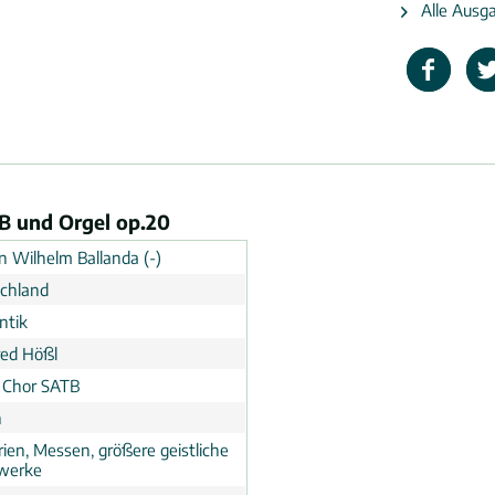
Alle Ausga
TB und Orgel op.20
n Wilhelm Ballanda (-)
chland
ntik
ed Hößl
, Chor SATB
n
rien, Messen, größere geistliche
werke