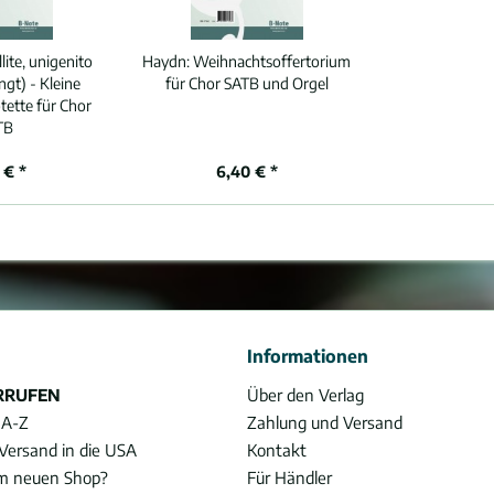
lite, unigenito
Haydn:
Weihnachtsoffertorium
ngt) - Kleine
für Chor SATB und Orgel
ette für Chor
TB
 € *
6,40 € *
Informationen
RRUFEN
Über den Verlag
 A-Z
Zahlung und Versand
Versand in die USA
Kontakt
im neuen Shop?
Für Händler