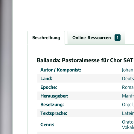
Beschreibung
Online-Ressourcen
1
Ballanda: Pastoralmesse für Chor SA
Autor / Komponist:
Johan
Land:
Deuts
Epoche:
Roma
Herausgeber:
Manfr
Besetzung:
Orgel
Textsprache:
Latei
Orato
Genre:
Vokal