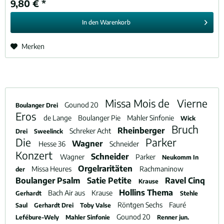
9,80 € *
In den
Warenkorb
Merken
Missa Mois de
Vierne
Gounod 20
Boulanger Drei
Eros
de Lange
Boulanger Pie
Mahler Sinfonie
Wick
Bruch
Rheinberger
Schreker Acht
Drei
Sweelinck
Die
Parker
Wagner
Hesse 36
Schneider
Konzert
Schneider
Wagner
Parker
Neukomm In
Orgelraritäten
Missa Heures
Rachmaninow
der
Boulanger Psalm
Satie Petite
Ravel Cinq
Krause
Hollins Thema
Bach Air aus
Krause
Gerhardt
Stehle
Röntgen Sechs
Fauré
Saul
Gerhardt Drei
Toby Valse
Gounod 20
Lefébure-Wely
Mahler Sinfonie
Renner jun.