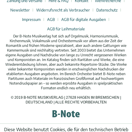
Zahlung und Versand
Hilfe & FAQ
Kontakt
Werkrecherche
Newsletter
Widerrufsrecht als Verbraucher
Datenschutz
Impressum
AGB
AGB für digitale Ausgaben
AGB für Leihmateriale
Der B-Note Musikverlag hat sich auf Orgelmusik, Harmoniummusik,
Kirchenmusik, Vokalmusik und Orchestermusik vor allem aus der Zeit der
Romantik und frühen Moderne spezialisiert, aber auch andere Gattungen wie
Kammermusik sind reichhaltig vertreten. Seit 2003 bietet das Unternehmen
eigene Ausgaben und Nachdrucke von lange zu Unrecht vergessenen Werken
und Komponisten an. Im Katalog finden sich Raritäten und Werke, die eine
Wiederentdeckung lohnen, aber auch bekannte Repertoire-Stücke. Die Werke
vieler bekannter Komponisten werden in erschwinglichen Nachdrucken der
etablierten Ausgaben angeboten. Im Bereich Orchester bietet B-Note neben
Partituren auch Materiale im französischen Großformat auf hochwertigem
Notendruckpapier an – so werden erprobte Ausgaben in spielpraktischen
Formaten endlich neu erhältlich.
© 2019 B-NOTE MUSIKVERLAG | 27628 HAGEN IM BREMISCHEN |
DEUTSCHLAND | ALLE RECHTE VORBEHALTEN
Diese Website benutzt Cookies, die für den technischen Betrieb