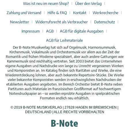
Was ist neu im neuen Shop?
Über den Verlag
Zahlung und Versand
Hilfe & FAQ
Kontakt
Werkrecherche
Newsletter
Widerrufsrecht als Verbraucher
Datenschutz
Impressum
AGB
AGB für digitale Ausgaben
AGB für Leihmateriale
Der B-Note Musikverlag hat sich auf Orgelmusik, Harmoniummusik,
Kirchenmusik, Vokalmusik und Orchestermusik vor allem aus der Zeit der
Romantik und frühen Moderne spezialisiert, aber auch andere Gattungen wie
Kammermusik sind reichhaltig vertreten. Seit 2003 bietet das Unternehmen
eigene Ausgaben und Nachdrucke von lange zu Unrecht vergessenen Werken
und Komponisten an. Im Katalog finden sich Raritäten und Werke, die eine
Wiederentdeckung lohnen, aber auch bekannte Repertoire-Stücke. Die Werke
vieler bekannter Komponisten werden in erschwinglichen Nachdrucken der
etablierten Ausgaben angeboten. Im Bereich Orchester bietet B-Note neben
Partituren auch Materiale im französischen Großformat auf hochwertigem
Notendruckpapier an – so werden erprobte Ausgaben in spielpraktischen
Formaten endlich neu erhältlich.
© 2019 B-NOTE MUSIKVERLAG | 27628 HAGEN IM BREMISCHEN |
DEUTSCHLAND | ALLE RECHTE VORBEHALTEN