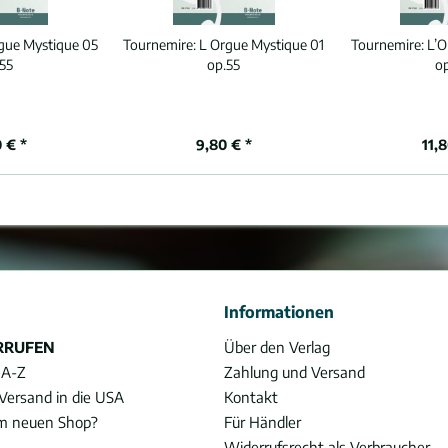
gue Mystique 05
Tournemire:
L Orgue Mystique 01
Tournemire:
L’O
55
op.55
o
 € *
9,80 € *
11,
Informationen
RRUFEN
Über den Verlag
 A-Z
Zahlung und Versand
Versand in die USA
Kontakt
im neuen Shop?
Für Händler
Widerrufsrecht als Verbraucher