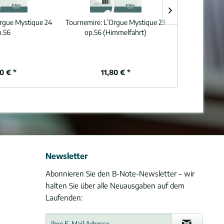
rgue Mystique 24
Tournemire:
L’Orgue Mystique 23
Tournemire:
L’
p.56
op.56 (Himmelfahrt)
80 € *
11,80 € *
10
Newsletter
Abonnieren Sie den B-Note-Newsletter – wir
halten Sie über alle Neuausgaben auf dem
Laufenden: