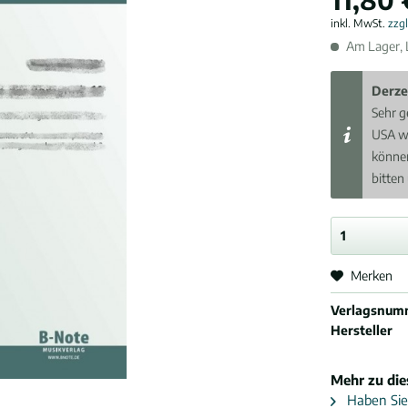
inkl. MwSt.
zzg
Am Lager, L
Derze
Sehr g
USA w
können
bitten
Merken
Verlagsnum
Hersteller
Mehr zu di
Haben Sie