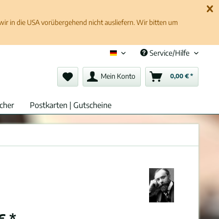
 in die USA vorübergehend nicht ausliefern. Wir bitten um
Service/Hilfe
Deutsch (de)
Mein Konto
0,00 € *
cher
Postkarten | Gutscheine
€ *