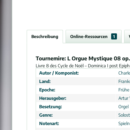
Beschreibung
Online-Ressourcen
1
Tournemire: L Orgue Mystique 08 op
Livre 8 des Cycle de Noël – Dominica I post Epip
Autor / Komponist:
Charl
Land:
Frank
Epoche:
Frühe
Herausgeber:
Artur
Besetzung:
Orgel
Genre:
Solos
Notenart:
Spiel