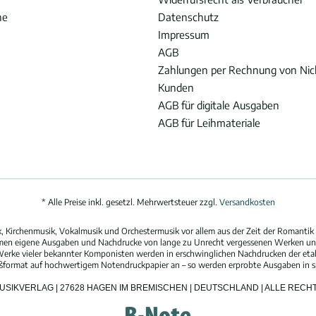
he
Datenschutz
Impressum
AGB
Zahlungen per Rechnung von Ni
Kunden
AGB für digitale Ausgaben
AGB für Leihmateriale
* Alle Preise inkl. gesetzl. Mehrwertsteuer zzgl.
Versandkosten
 Kirchenmusik, Vokalmusik und Orchestermusik vor allem aus der Zeit der Romantik 
hmen eigene Ausgaben und Nachdrucke von lange zu Unrecht vergessenen Werken und
erke vieler bekannter Komponisten werden in erschwinglichen Nachdrucken der eta
oßformat auf hochwertigem Notendruckpapier an – so werden erprobte Ausgaben in spi
MUSIKVERLAG | 27628 HAGEN IM BREMISCHEN | DEUTSCHLAND | ALLE REC