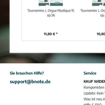
Tournemire:
L Orgue Mystique 15
Tournemire:
L Or
op.56
op.
11,80 € *
10,80
Sie brauchen Hilfe?
Service
support@bnote.de
KAUF WIDE
Komponisten
Update: Kein 
Was ist neu 
Hilfe & FAQ