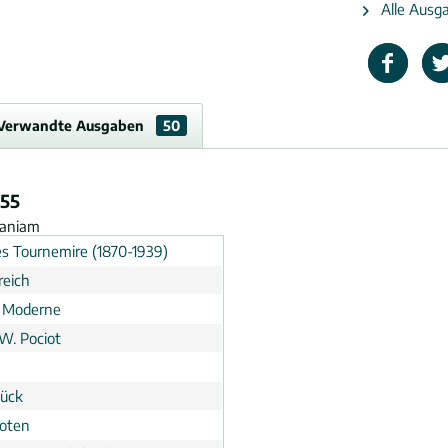
Alle Ausga
Verwandte Ausgaben
50
.55
haniam
es Tournemire (1870-1939)
reich
 Moderne
 W. Pociot
tück
noten