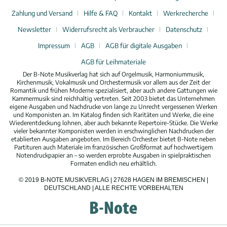
Zahlung und Versand
Hilfe & FAQ
Kontakt
Werkrecherche
Newsletter
Widerrufsrecht als Verbraucher
Datenschutz
Impressum
AGB
AGB für digitale Ausgaben
AGB für Leihmateriale
Der B-Note Musikverlag hat sich auf Orgelmusik, Harmoniummusik,
Kirchenmusik, Vokalmusik und Orchestermusik vor allem aus der Zeit der
Romantik und frühen Moderne spezialisiert, aber auch andere Gattungen wie
Kammermusik sind reichhaltig vertreten. Seit 2003 bietet das Unternehmen
eigene Ausgaben und Nachdrucke von lange zu Unrecht vergessenen Werken
und Komponisten an. Im Katalog finden sich Raritäten und Werke, die eine
Wiederentdeckung lohnen, aber auch bekannte Repertoire-Stücke. Die Werke
vieler bekannter Komponisten werden in erschwinglichen Nachdrucken der
etablierten Ausgaben angeboten. Im Bereich Orchester bietet B-Note neben
Partituren auch Materiale im französischen Großformat auf hochwertigem
Notendruckpapier an – so werden erprobte Ausgaben in spielpraktischen
Formaten endlich neu erhältlich.
© 2019 B-NOTE MUSIKVERLAG | 27628 HAGEN IM BREMISCHEN |
DEUTSCHLAND | ALLE RECHTE VORBEHALTEN