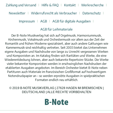
Zahlung und Versand
Hilfe & FAQ
Kontakt
Werkrecherche
Newsletter
Widerrufsrecht als Verbraucher
Datenschutz
Impressum
AGB
AGB für digitale Ausgaben
AGB für Leihmateriale
Der B-Note Musikverlag hat sich auf Orgelmusik, Harmoniummusik,
Kirchenmusik, Vokalmusik und Orchestermusik vor allem aus der Zeit der
Romantik und frühen Moderne spezialisiert, aber auch andere Gattungen wie
Kammermusik sind reichhaltig vertreten. Seit 2003 bietet das Unternehmen
eigene Ausgaben und Nachdrucke von lange zu Unrecht vergessenen Werken
und Komponisten an. Im Katalog finden sich Raritäten und Werke, die eine
Wiederentdeckung lohnen, aber auch bekannte Repertoire-Stücke. Die Werke
vieler bekannter Komponisten werden in erschwinglichen Nachdrucken der
etablierten Ausgaben angeboten. Im Bereich Orchester bietet B-Note neben
Partituren auch Materiale im französischen Großformat auf hochwertigem
Notendruckpapier an – so werden erprobte Ausgaben in spielpraktischen
Formaten endlich neu erhältlich.
© 2019 B-NOTE MUSIKVERLAG | 27628 HAGEN IM BREMISCHEN |
DEUTSCHLAND | ALLE RECHTE VORBEHALTEN