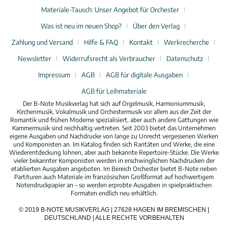
Materiale-Tausch: Unser Angebot für Orchester
Was ist neu im neuen Shop?
Über den Verlag
Zahlung und Versand
Hilfe & FAQ
Kontakt
Werkrecherche
Newsletter
Widerrufsrecht als Verbraucher
Datenschutz
Impressum
AGB
AGB für digitale Ausgaben
AGB für Leihmateriale
Der B-Note Musikverlag hat sich auf Orgelmusik, Harmoniummusik,
Kirchenmusik, Vokalmusik und Orchestermusik vor allem aus der Zeit der
Romantik und frühen Moderne spezialisiert, aber auch andere Gattungen wie
Kammermusik sind reichhaltig vertreten. Seit 2003 bietet das Unternehmen
eigene Ausgaben und Nachdrucke von lange zu Unrecht vergessenen Werken
und Komponisten an. Im Katalog finden sich Raritäten und Werke, die eine
Wiederentdeckung lohnen, aber auch bekannte Repertoire-Stücke. Die Werke
vieler bekannter Komponisten werden in erschwinglichen Nachdrucken der
etablierten Ausgaben angeboten. Im Bereich Orchester bietet B-Note neben
Partituren auch Materiale im französischen Großformat auf hochwertigem
Notendruckpapier an – so werden erprobte Ausgaben in spielpraktischen
Formaten endlich neu erhältlich.
© 2019 B-NOTE MUSIKVERLAG | 27628 HAGEN IM BREMISCHEN |
DEUTSCHLAND | ALLE RECHTE VORBEHALTEN